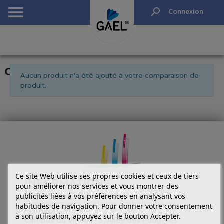
Rechercher
Connexion
(0)
Comparaison de produits
Aucun produit n'a été ajouté à votre comparaison de
produit.
Ce site Web utilise ses propres cookies et ceux de tiers
INFORMATIONS
pour améliorer nos services et vous montrer des
publicités liées à vos préférences en analysant vos
Centrale de Référencement des
Établissements Scolaires Catholiques du
habitudes de navigation. Pour donner votre consentement
Morbihan
à son utilisation, appuyez sur le bouton Accepter.
Campus du Vincin – 3, Allée des Fougères