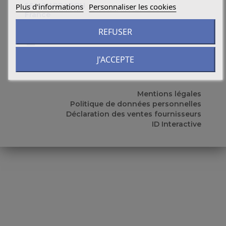
56610 ARRADON
Plus d'informations
Personnaliser les cookies
France
REFUSER

Corinne LE NORMAND
0677208838
J'ACCEPTE
gael56@enseignement-catholique.bzh
Mentions légales
Politique de données personnelles
Déclaration des ventes fournisseurs
ID Interactive