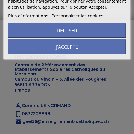
habitudes de navigation. Pour donner votre consentement
à son utilisation, appuyez sur le bouton Accepter.
Plus d'informations
Personnaliser les cookies
REFUSER
J'ACCEPTE
INFORMATIONS
Centrale de Référencement des
Établissements Scolaires Catholiques du
Morbihan
Campus du Vincin – 3, Allée des Fougères
56610 ARRADON
France

Corinne LE NORMAND
0677208838
gael56@enseignement-catholique.bzh